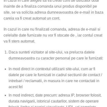
In cazul in care alegeti sa va creati cont de utilizator doar
inainte de a finaliza comanda unui produs disponibil pe
site, se va solicita adresa dumneavoastra de e-mail in baza
careia va fi creat automat un cont.
In cazul in care nu finalizati comanda, adresa de e-mail si
celelalte date furnizate nu vor fi stocate de , iar contul creat
va fi sters automat.
Daca sunteti vizitator al site-ului, va prelucra datele
dumneavoastra cu caracter personal pe care le furnizati:
In mod direct in contextul utilizarii site-ului, cum ar fi
datele pe care le furnizati in cadrul sectiunii de contact /
intrebari / reclamatii, in masura in care ne contactati in
acest fel
In mod indirect, date precum: adresa IP, browser folosit,
durata navigarii, istoricul cautarilor, sistem de operare