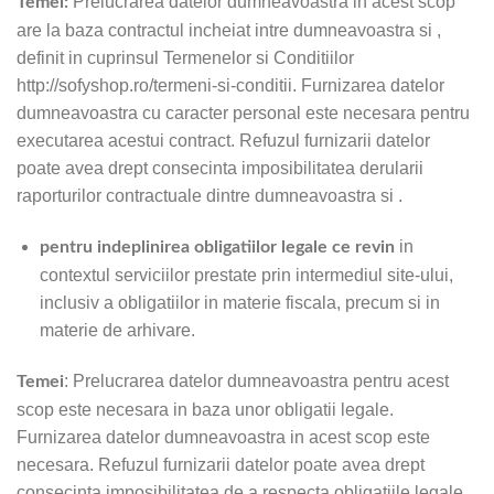
Prelucrarea datelor dumneavoastra in acest scop
Temei:
are la baza contractul incheiat intre dumneavoastra si ,
definit in cuprinsul Termenelor si Conditiilor
http://sofyshop.ro/termeni-si-conditii. Furnizarea datelor
dumneavoastra cu caracter personal este necesara pentru
executarea acestui contract. Refuzul furnizarii datelor
poate avea drept consecinta imposibilitatea derularii
raporturilor contractuale dintre dumneavoastra si .
in
pentru indeplinirea obligatiilor legale ce revin
contextul serviciilor prestate prin intermediul site-ului,
inclusiv a obligatiilor in materie fiscala, precum si in
materie de arhivare.
: Prelucrarea datelor dumneavoastra pentru acest
Temei
scop este necesara in baza unor obligatii legale.
Furnizarea datelor dumneavoastra in acest scop este
necesara. Refuzul furnizarii datelor poate avea drept
consecinta imposibilitatea de a respecta obligatiile legale