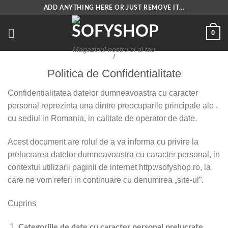
Skip
ADD ANYTHING HERE OR JUST REMOVE IT...
to
content
0
Magazinul nostru si al tau
!
Politica de Confidentialitate
Confidentialitatea datelor dumneavoastra cu caracter
personal reprezinta una dintre preocuparile principale ale ,
cu sediul in Romania, in calitate de operator de date.
Acest document are rolul de a va informa cu privire la
prelucrarea datelor dumneavoastra cu caracter personal, in
contextul utilizarii paginii de internet http://sofyshop.ro, la
care ne vom referi in continuare cu denumirea „site-ul”.
Cuprins
Categoriile de date cu caracter personal prelucrate