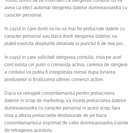
Totusi, dorim sa va informam ca stergerea contului nu va
avea ca efect automat stergerea datelor dumneavoastra cu
caracter personal.
In cazul in care doriti sa nu va mai fie prelucrate datele cu
caracter personal sau daca doriti stergerea datelor, va
puteti exercita drepturile detaliate la punctul 6 de mai jos.
In cazul in care solicitati stergerea contului, insa pe acel
cont exista cel putin o comanda activa, cererea de stergere
a contului va putea fi inregistrata numai dupa livrarea
produselor si finalizarea ultimei comenzi active.
Daca va retrageti consimtamantul pentru prelucrarea
datelor in scop de marketing, va inceta prelucrarea datelor
dumneavoastra cu caracter personal in acest scop, fara
insa a afecta prelucrarile desfasurate de pe baza
consimtamantului exprimat de catre dumneavoastra inainte
de retragerea acestuia.