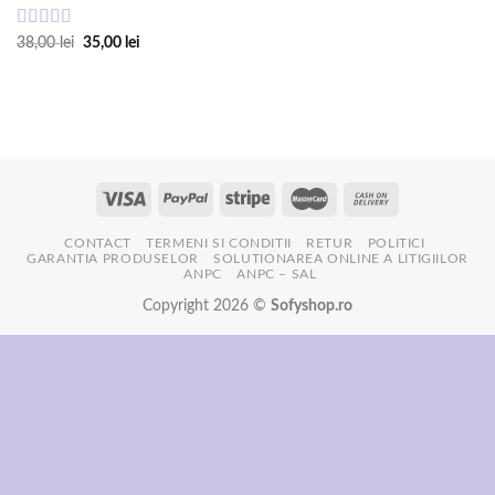
Evaluat la
Prețul
Prețul
38,00
lei
35,00
lei
inițial
curent
5.00
din 5
a
este:
fost:
35,00 lei.
38,00 lei.
CONTACT
TERMENI SI CONDITII
RETUR
POLITICI
GARANTIA PRODUSELOR
SOLUTIONAREA ONLINE A LITIGIILOR
ANPC
ANPC – SAL
Copyright 2026 ©
Sofyshop.ro