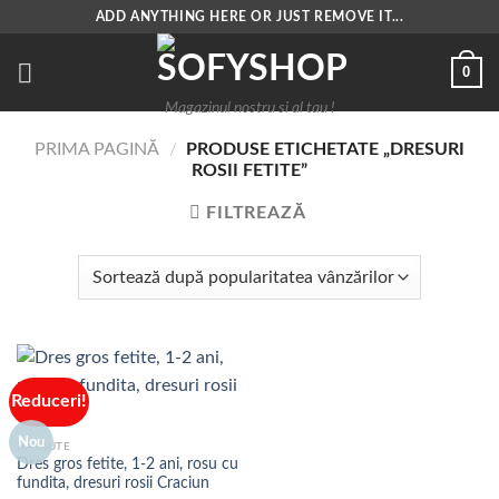
Skip
ADD ANYTHING HERE OR JUST REMOVE IT...
to
content
0
Magazinul nostru si al tau !
PRIMA PAGINĂ
/
PRODUSE ETICHETATE „DRESURI
ROSII FETITE”
FILTREAZĂ
Reduceri!
Nou
HAINUTE
Dres gros fetite, 1-2 ani, rosu cu
fundita, dresuri rosii Craciun