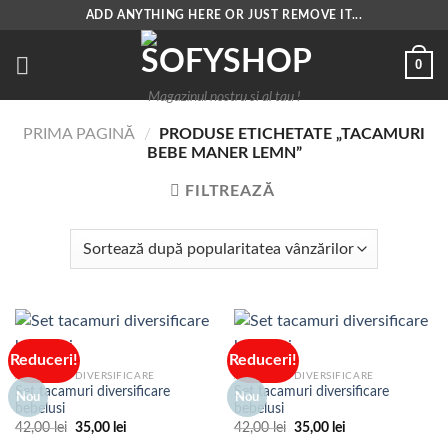
Skip
ADD ANYTHING HERE OR JUST REMOVE IT...
to
content
0
Magazinul nostru si al tau !
PRIMA PAGINĂ
/
PRODUSE ETICHETATE „TACAMURI
BEBE MANER LEMN”
FILTREAZĂ
Reduceri!
Reduceri!
ACCESORII DIVERSIFICARE
ACCESORII DIVERSIFICARE
Set tacamuri diversificare
Set tacamuri diversificare
Nou
Nou
bebelusi
bebelusi
Prețul
Prețul
Prețul
Prețul
42,00
lei
35,00
lei
42,00
lei
35,00
lei
inițial
curent
inițial
curent