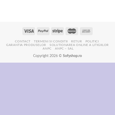
a
este:
a
este:
fost:
35,00 lei.
fost:
35,00 lei.
42,00 lei.
42,00 lei.
CONTACT
TERMENI SI CONDITII
RETUR
POLITICI
GARANTIA PRODUSELOR
SOLUTIONAREA ONLINE A LITIGIILOR
ANPC
ANPC – SAL
Copyright 2026 ©
Sofyshop.ro