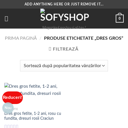
Skip
ADD ANYTHING HERE OR JUST REMOVE IT...
to
content
0
Magazinul nostru si al tau !
PRIMA PAGINĂ
/
PRODUSE ETICHETATE „DRES GROS”
FILTREAZĂ
Reduceri!
Nou
HAINUTE
Dres gros fetite, 1-2 ani, rosu cu
fundita, dresuri rosii Craciun