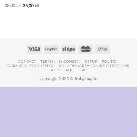
Evaluat la
Prețul
Prețul
38,00
lei
35,00
lei
inițial
curent
5.00
din 5
a
este:
fost:
35,00 lei.
38,00 lei.
CONTACT
TERMENI SI CONDITII
RETUR
POLITICI
GARANTIA PRODUSELOR
SOLUTIONAREA ONLINE A LITIGIILOR
ANPC
ANPC – SAL
Copyright 2026 ©
Sofyshop.ro