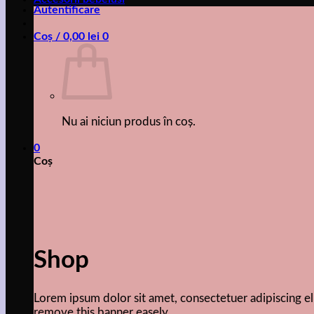
Autentificare
Coș /
0,00
lei
0
Nu ai niciun produs în coș.
0
Coș
Shop
Lorem ipsum dolor sit amet, consectetuer adipiscing 
remove this banner easely.