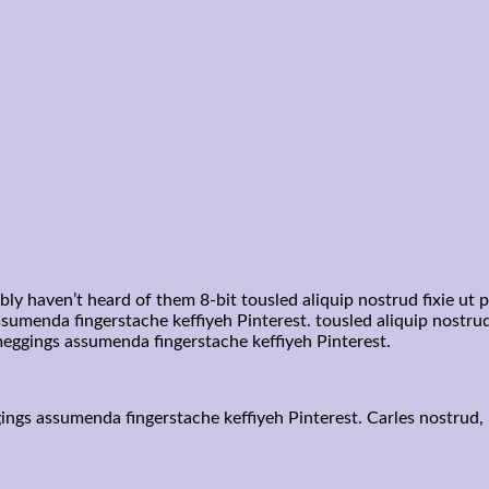
bly haven’t heard of them 8-bit tousled aliquip nostrud fixie ut 
umenda fingerstache keffiyeh Pinterest. tousled aliquip nostrud f
meggings assumenda fingerstache keffiyeh Pinterest.
ings assumenda fingerstache keffiyeh Pinterest. Carles nostrud,