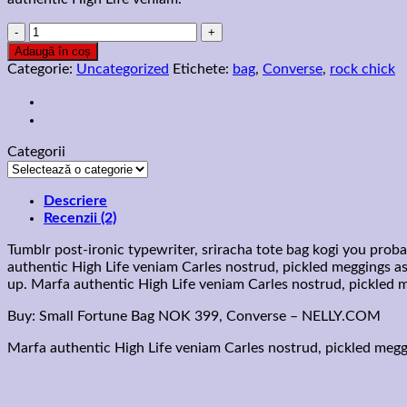
Cantitate
Small
Adaugă în coș
Fortune
Categorie:
Uncategorized
Etichete:
bag
,
Converse
,
rock chick
Bag
Converse
Categorii
Categorii
Descriere
Recenzii (2)
Tumblr post-ironic typewriter, sriracha tote bag kogi you proba
authentic High Life veniam Carles nostrud, pickled meggings ass
up. Marfa authentic High Life veniam Carles nostrud, pickled 
Buy: Small Fortune Bag NOK 399, Converse – NELLY.COM
Marfa authentic High Life veniam Carles nostrud, pickled megg