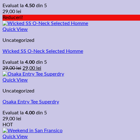
Evaluat la
4.50
din 5
29,00
lei
Reduceri!
Quick View
Uncategorized
Wicked SS O-Neck Selected Homme
Evaluat la
4.00
din 5
Prețul
Prețul
29,00
lei
29,00
lei
inițial
curent
a
este:
Quick View
fost:
29,00 lei.
Uncategorized
29,00 lei.
Osaka Entry Tee Superdry
Evaluat la
4.00
din 5
29,00
lei
HOT
Quick View