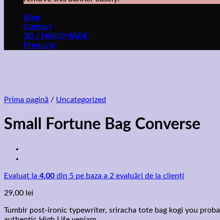
Blog
Contact
3D / HANDMADE
Products
Prima pagină
/
Uncategorized
Small Fortune Bag Converse
Evaluat la
4.00
din 5 pe baza a
2
evaluări de la clienți
29,00
lei
Tumblr post-ironic typewriter, sriracha tote bag kogi you proba
authentic High Life veniam.