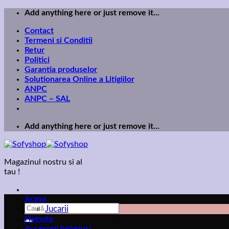
Skip
Add anything here or just remove it...
to
Contact
content
Termeni si Conditii
Retur
Politici
Garantia produselor
Solutionarea Online a Litigiilor
ANPC
ANPC – SAL
Add anything here or just remove it...
Magazinul nostru si al
tau !
Acasa
Caută
Jucarii
după:
Hainute
Accesorii bebelusi