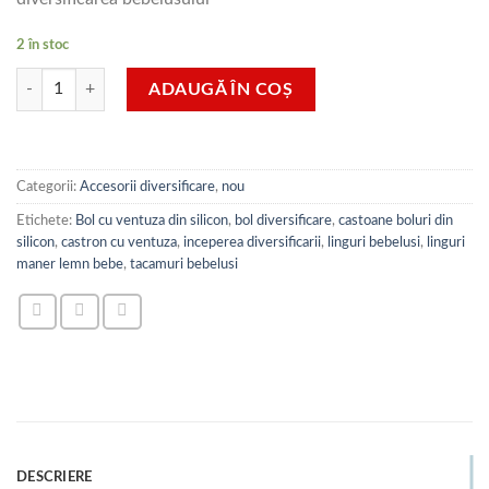
fost:
58,00 lei.
68,00 lei.
2 în stoc
Cantitate Farfurie din silicon, cu ventuze, compartimentata pentru diver
ADAUGĂ ÎN COȘ
Categorii:
Accesorii diversificare
,
nou
Etichete:
Bol cu ventuza din silicon
,
bol diversificare
,
castoane boluri din
silicon
,
castron cu ventuza
,
inceperea diversificarii
,
linguri bebelusi
,
linguri
maner lemn bebe
,
tacamuri bebelusi
DESCRIERE