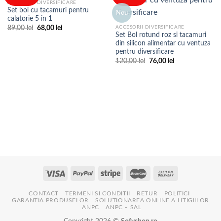
ACCESORII DIVERSIFICARE
Set bol cu tacamuri pentru
Nou
calatorie 5 in 1
Prețul
Prețul
ACCESORII DIVERSIFICARE
89,00
lei
68,00
lei
inițial
curent
Set Bol rotund roz si tacamuri
a
este:
din silicon alimentar cu ventuza
fost:
68,00 lei.
pentru diversificare
89,00 lei.
Prețul
Prețul
120,00
lei
76,00
lei
inițial
curent
a
este:
fost:
76,00 lei.
120,00 lei.
CONTACT
TERMENI SI CONDITII
RETUR
POLITICI
GARANTIA PRODUSELOR
SOLUTIONAREA ONLINE A LITIGIILOR
ANPC
ANPC – SAL