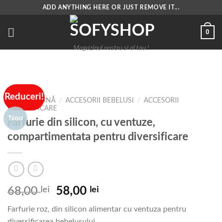
Skip
ADD ANYTHING HERE OR JUST REMOVE IT...
to
content
0
Magazinul nostru si al tau !
Reduceri!
PRIMA PAGINĂ
/
ACCESORII BEBELUSI
/
ACCESORII
DIVERSIFICARE
Nou
Farfurie din silicon, cu ventuze,
compartimentata pentru diversificare
Prețul
Prețul
68,00
lei
58,00
lei
inițial
curent
Farfurie roz, din silicon alimentar cu ventuza pentru
a
este:
diversificarea bebelusului