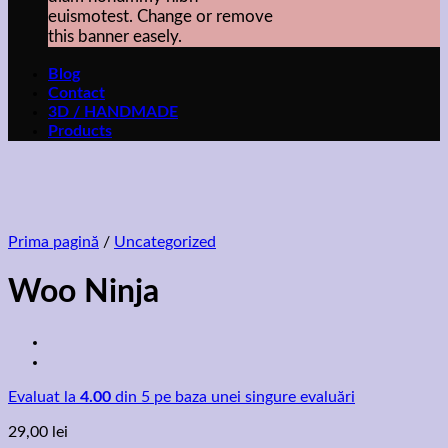
euismotest. Change or remove
this banner easely.
Blog
Contact
3D / HANDMADE
Products
Prima pagină
/
Uncategorized
Woo Ninja
Evaluat la
4.00
din 5 pe baza unei singure evaluări
29,00
lei