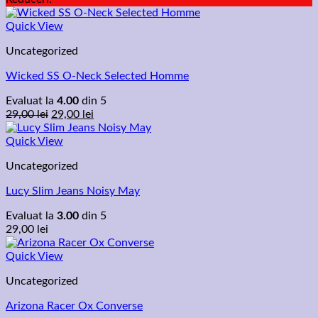
Quick View
Uncategorized
Wicked SS O-Neck Selected Homme
Evaluat la
4.00
din 5
Prețul
Prețul
29,00
lei
29,00
lei
inițial
curent
a
este:
Quick View
fost:
29,00 lei.
Uncategorized
29,00 lei.
Lucy Slim Jeans Noisy May
Evaluat la
3.00
din 5
29,00
lei
Quick View
Uncategorized
Arizona Racer Ox Converse