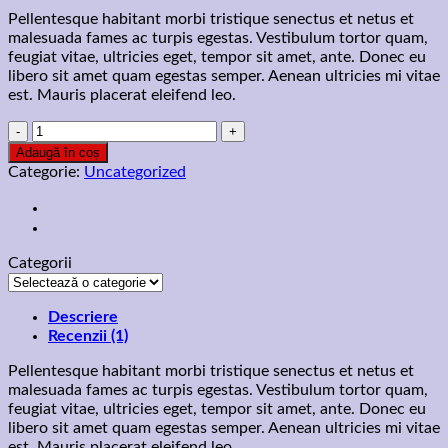
Pellentesque habitant morbi tristique senectus et netus et
malesuada fames ac turpis egestas. Vestibulum tortor quam,
feugiat vitae, ultricies eget, tempor sit amet, ante. Donec eu
libero sit amet quam egestas semper. Aenean ultricies mi vitae
est. Mauris placerat eleifend leo.
Cantitate
Woo
Adaugă în coș
Ninja
Categorie:
Uncategorized
Categorii
Categorii
Descriere
Recenzii (1)
Pellentesque habitant morbi tristique senectus et netus et
malesuada fames ac turpis egestas. Vestibulum tortor quam,
feugiat vitae, ultricies eget, tempor sit amet, ante. Donec eu
libero sit amet quam egestas semper. Aenean ultricies mi vitae
est. Mauris placerat eleifend leo.