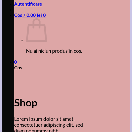
Autentificare
Coș /
0,00
lei
0
Nu ai niciun produs în coș.
0
Coș
Shop
Lorem ipsum dolor sit amet,
consectetuer adipiscing elit, sed
diam nonummy nibh