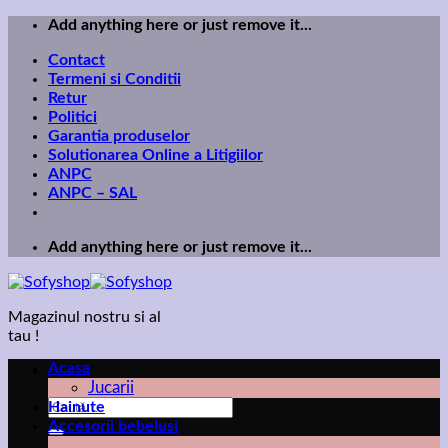
Skip
Add anything here or just remove it...
to
Contact
content
Termeni si Conditii
Retur
Politici
Garantia produselor
Solutionarea Online a Litigiilor
ANPC
ANPC – SAL
Add anything here or just remove it...
Magazinul nostru si al
tau !
Acasa
Jucarii
Caută
Hainute
după:
Accesorii bebelusi