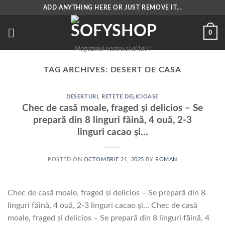
Skip
ADD ANYTHING HERE OR JUST REMOVE IT...
to
content
0
Magazinul nostru si al tau !
TAG ARCHIVES:
DESERT DE CASA
DESERTURI
,
RETETE DELICIOASE
Chec de casă moale, fraged și delicios – Se
prepară din 8 linguri făină, 4 ouă, 2-3
linguri cacao și…
POSTED ON
OCTOMBRIE 21, 2025
BY
ROMAN
Chec de casă moale, fraged și delicios – Se prepară din 8
linguri făină, 4 ouă, 2-3 linguri cacao și… Chec de casă
moale, fraged și delicios – Se prepară din 8 linguri făină, 4