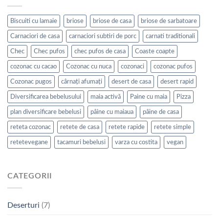
Biscuiti cu lamaie
briose
briose de casa
briose de sarbatoare
Carnaciori de casa
carnaciori subtiri de porc
carnati traditionali
Chec
Chec pufos
chec pufos de casa
Coaste coapte
cozonac cu cacao
Cozonac cu nuca
cozonaci
cozonac pufos
Cozonac pugos
cârnați afumați
desert de casa
desert rapid
Diversificarea bebelusului
maia activă
Paine cu maia
Pizza
plan diversificare bebelusi
pâine cu maiaua
pâine de casa
reteta cozonac
retete de casa
retete rapide
retete simple
retetevegane
tacamuri bebelusi
varza cu costita
vegan
CATEGORII
Deserturi
(7)