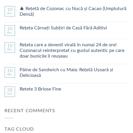
🎄 Rețetă de Cozonac cu Nucă și Cacao (Umplutură
10
dec.
Densă)
Rețeta Cărnați Subțiri de Casă Fără Aditivi
10
dec.
Rețeta care a devenit virală în numai 24 de ore!
10
dec.
Cozonacul reinterpretat cu gustul autentic pe care
doar bunicile îl reușeau
Pâine de Sandwich cu Maia: Rețetă Ușoară și
10
dec.
Delicioasă
Retete 3 Briose Fine
28
nov.
RECENT COMMENTS
TAG CLOUD