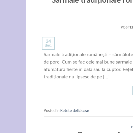
Sarmale tradiționale rom
POSTE
24
dec.
Sarmale tradiționale românești – sărmăluțe 
de porc. Cum se fac cele mai bune sarmale
afumătură fierte în oală sau la cuptor. Reț
tradiționale nu lipsesc de pe […]
Posted in
Retete delicioase