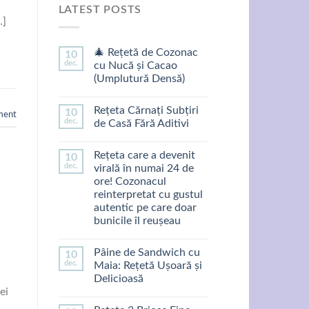
LATEST POSTS
…]
🎄 Rețetă de Cozonac
10
dec.
cu Nucă și Cacao
(Umplutură Densă)
Rețeta Cărnați Subțiri
10
ment
dec.
de Casă Fără Aditivi
Rețeta care a devenit
10
dec.
virală în numai 24 de
ore! Cozonacul
reinterpretat cu gustul
autentic pe care doar
bunicile îl reușeau
Pâine de Sandwich cu
10
dec.
Maia: Rețetă Ușoară și
Delicioasă
ei