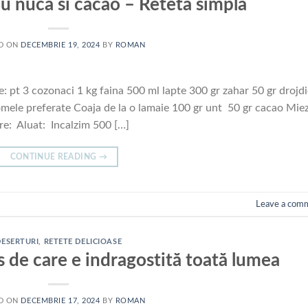
u nuca si cacao – Reteta simpla
D ON
DECEMBRIE 19, 2024
BY
ROMAN
 pt 3 cozonaci 1 kg faina 500 ml lapte 300 gr zahar 50 gr drojdi
mele preferate Coaja de la o lamaie 100 gr unt 50 gr cacao Mie
re: Aluat: Incalzim 500 […]
CONTINUE READING
→
Leave a com
DESERTURI
,
RETETE DELICIOASE
 de care e indragostită toată lumea
D ON
DECEMBRIE 17, 2024
BY
ROMAN