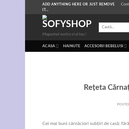
Skip
ADD ANYTHING HERE OR JUST REMOVE
Cont
IT...
to
content
Caută
după:
Magazinul nostru si al tau !
ACASA
HAINUTE
ACCESORII BEBELUSI
Rețeta Cărnaț
POSTE
Cei mai buni cârnăciori subțiri de casă: fără