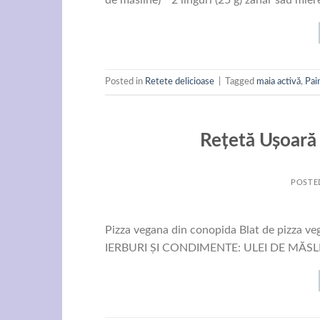
Posted in
Retete delicioase
|
Tagged
maia activă
,
Pai
Rețetă Ușoară
POSTE
Pizza vegana din conopida Blat de pizz
IERBURI ȘI CONDIMENTE: ULEI DE MĂSLI