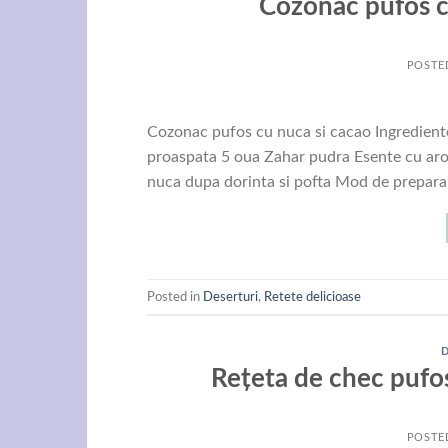
Cozonac pufos c
POSTE
Cozonac pufos cu nuca si cacao Ingrediente:
proaspata 5 oua Zahar pudra Esente cu aro
nuca dupa dorinta si pofta Mod de prepara
Posted in
Deserturi
,
Retete delicioase
Rețeta de chec pufos
POSTE