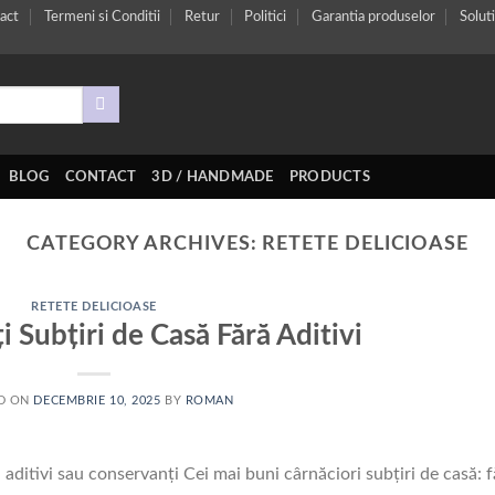
act
Termeni si Conditii
Retur
Politici
Garantia produselor
Soluti
BLOG
CONTACT
3D / HANDMADE
PRODUCTS
CATEGORY ARCHIVES:
RETETE DELICIOASE
RETETE DELICIOASE
i Subțiri de Casă Fără Aditivi
D ON
DECEMBRIE 10, 2025
BY
ROMAN
 aditivi sau conservanți Cei mai buni cârnăciori subțiri de casă: f