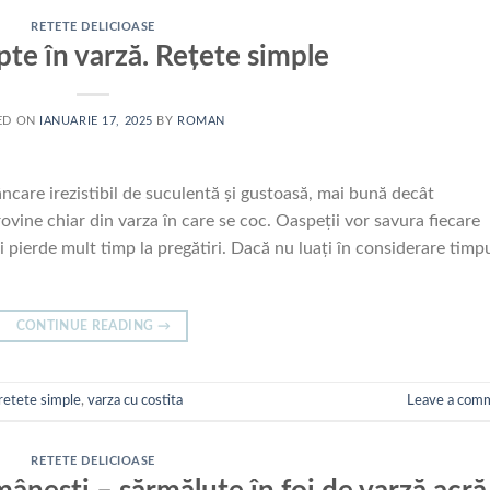
RETETE DELICIOASE
te în varză. Rețete simple
ED ON
IANUARIE 17, 2025
BY
ROMAN
care irezistibil de suculentă și gustoasă, mai bună decât
rovine chiar din varza în care se coc. Oaspeții vor savura fiecare
eți pierde mult timp la pregătiri. Dacă nu luați în considerare timp
CONTINUE READING
→
retete simple
,
varza cu costita
Leave a com
RETETE DELICIOASE