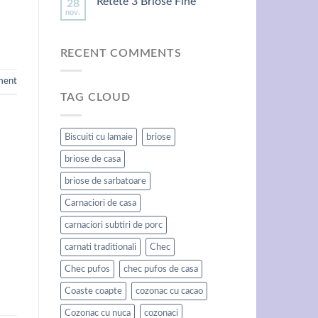
Retete 3 Briose Fine
28
nov.
RECENT COMMENTS
ment
TAG CLOUD
Biscuiti cu lamaie
briose
briose de casa
briose de sarbatoare
Carnaciori de casa
carnaciori subtiri de porc
:
carnati traditionali
Chec
Chec pufos
chec pufos de casa
Coaste coapte
cozonac cu cacao
Cozonac cu nuca
cozonaci