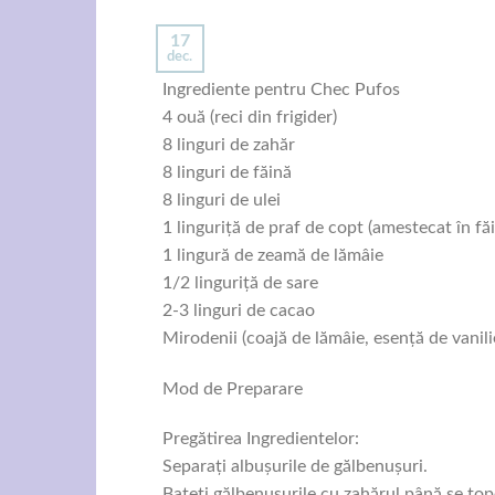
17
dec.
Ingrediente pentru Chec Pufos
4 ouă (reci din frigider)
8 linguri de zahăr
8 linguri de făină
8 linguri de ulei
1 linguriță de praf de copt (amestecat în fă
1 lingură de zeamă de lămâie
1/2 linguriță de sare
2-3 linguri de cacao
Mirodenii (coajă de lămâie, esență de vanili
Mod de Preparare
Pregătirea Ingredientelor:
Separați albușurile de gălbenușuri.
Bateți gălbenușurile cu zahărul până se tope