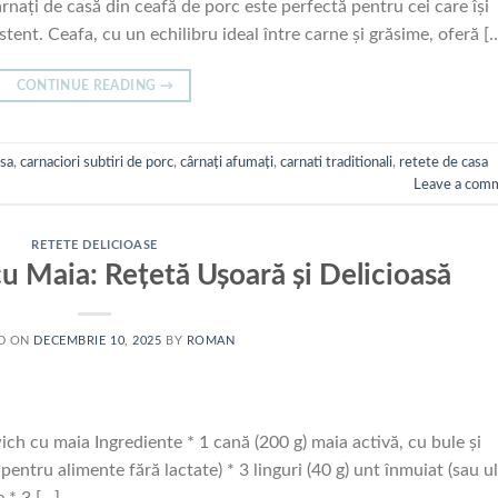
rnați de casă din ceafă de porc este perfectă pentru cei care își
ent. Ceafa, cu un echilibru ideal între carne și grăsime, oferă [
CONTINUE READING
→
asa
,
carnaciori subtiri de porc
,
cârnați afumați
,
carnati traditionali
,
retete de casa
Leave a com
RETETE DELICIOASE
u Maia: Rețetă Ușoară și Delicioasă
D ON
DECEMBRIE 10, 2025
BY
ROMAN
h cu maia Ingrediente * 1 cană (200 g) maia activă, cu bule și
pentru alimente fără lactate) * 3 linguri (40 g) unt înmuiat (sau ul
e * 3 […]