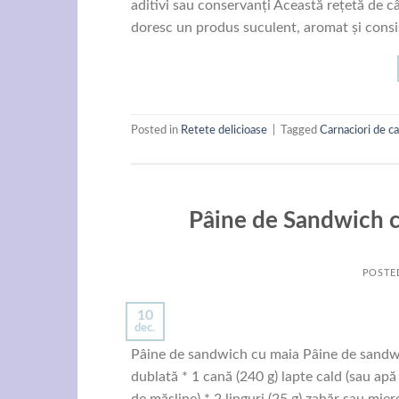
aditivi sau conservanți Această rețetă de câ
doresc un produs suculent, aromat și consist
Posted in
Retete delicioase
|
Tagged
Carnaciori de c
Pâine de Sandwich c
POSTE
10
dec.
Pâine de sandwich cu maia Pâine de sandwic
dublată * 1 cană (240 g) lapte cald (sau apă 
de măsline) * 2 linguri (25 g) zahăr sau mier