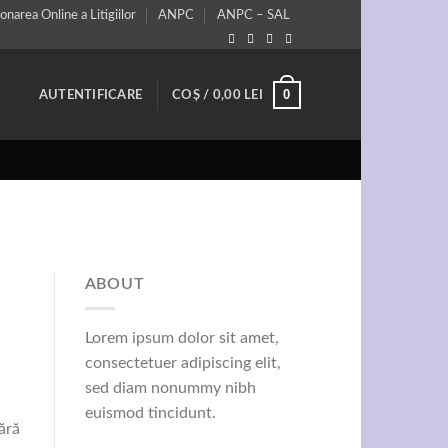
onarea Online a Litigiilor
ANPC
ANPC – SAL
0
AUTENTIFICARE
COȘ /
0,00
LEI
ABOUT
Lorem ipsum dolor sit amet,
consectetuer adipiscing elit,
sed diam nonummy nibh
euismod tincidunt.
ără