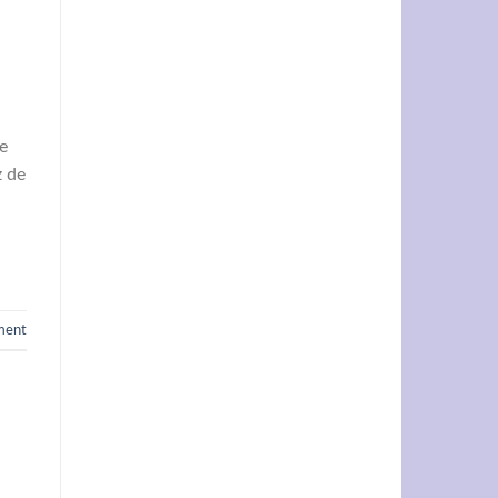
e
z de
ment