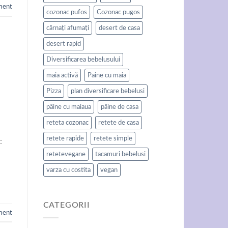
ment
cozonac pufos
Cozonac pugos
cârnați afumați
desert de casa
desert rapid
Diversificarea bebelusului
maia activă
Paine cu maia
Pizza
plan diversificare bebelusi
pâine cu maiaua
pâine de casa
reteta cozonac
retete de casa
retete rapide
retete simple
:
retetevegane
tacamuri bebelusi
varza cu costita
vegan
CATEGORII
ment