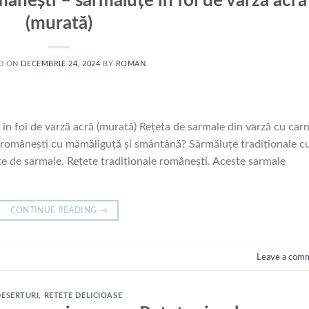
ânești – sărmăluțe în foi de varză acră
(murată)
D ON
DECEMBRIE 24, 2024
BY
ROMAN
în foi de varză acră (murată) Rețeta de sarmale din varză cu car
 românești cu mămăliguță și smântână? Sărmăluțe tradiționale c
ete de sarmale. Rețete tradiționale românești. Aceste sarmale
CONTINUE READING
→
Leave a com
DESERTURI
,
RETETE DELICIOASE