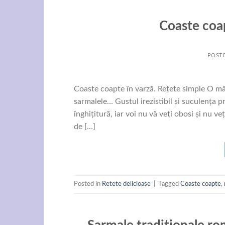
Coaste coap
POST
Coaste coapte în varză. Rețete simple O mân
sarmalele… Gustul irezistibil și suculența p
înghițitură, iar voi nu vă veți obosi și nu v
de […]
Posted in
Retete delicioase
|
Tagged
Coaste coapte
,