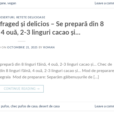
gane
,
vegan
Leave a com
DESERTURI
,
RETETE DELICIOASE
fraged și delicios – Se prepară din 8
, 4 ouă, 2-3 linguri cacao și…
D ON
OCTOMBRIE 21, 2025
BY
ROMAN
prepară din 8 linguri făină, 4 ouă, 2-3 linguri cacao și… Chec de
din 8 linguri făină, 4 ouă, 2-3 linguri cacao și… Mod de preparare
tegrala Mod de preparare: Separăm gălbenușurile de […]
CONTINUE READING
→
 pufos
,
chec pufos de casa
,
desert de casa
Leave a com