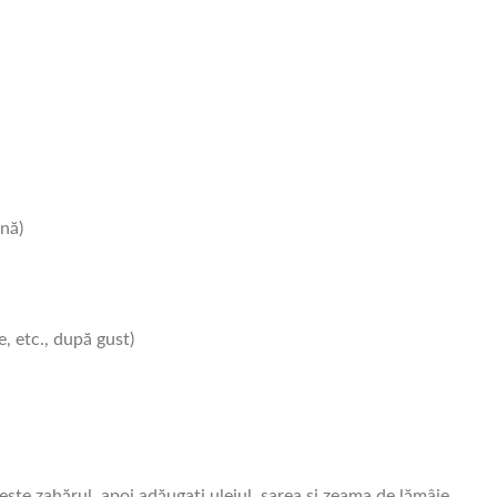
ină)
e, etc., după gust)
ște zahărul, apoi adăugați uleiul, sarea și zeama de lămâie.