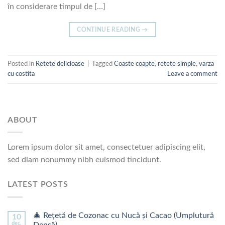
în considerare timpul de […]
CONTINUE READING
→
Posted in
Retete delicioase
|
Tagged
Coaste coapte
,
retete simple
,
varza
cu costita
Leave a comment
ABOUT
Lorem ipsum dolor sit amet, consectetuer adipiscing elit,
sed diam nonummy nibh euismod tincidunt.
LATEST POSTS
🎄 Rețetă de Cozonac cu Nucă și Cacao (Umplutură
10
dec.
Densă)