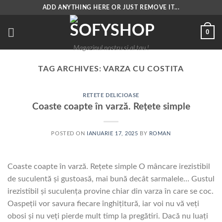
Skip
ADD ANYTHING HERE OR JUST REMOVE IT...
to
content
0
Magazinul nostru si al tau !
TAG ARCHIVES:
VARZA CU COSTITA
RETETE DELICIOASE
Coaste coapte în varză. Rețete simple
POSTED ON
IANUARIE 17, 2025
BY
ROMAN
Coaste coapte în varză. Rețete simple O mâncare irezistibil
de suculentă și gustoasă, mai bună decât sarmalele… Gustul
irezistibil și suculența provine chiar din varza în care se coc.
Oaspeții vor savura fiecare înghițitură, iar voi nu vă veți
obosi și nu veți pierde mult timp la pregătiri. Dacă nu luați