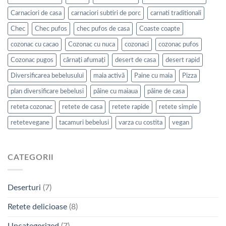
Carnaciori de casa
carnaciori subtiri de porc
carnati traditionali
Chec
Chec pufos
chec pufos de casa
Coaste coapte
cozonac cu cacao
Cozonac cu nuca
cozonaci
cozonac pufos
Cozonac pugos
cârnați afumați
desert de casa
desert rapid
Diversificarea bebelusului
maia activă
Paine cu maia
Pizza
plan diversificare bebelusi
pâine cu maiaua
pâine de casa
reteta cozonac
retete de casa
retete rapide
retete simple
retetevegane
tacamuri bebelusi
varza cu costita
vegan
CATEGORII
Deserturi
(7)
Retete delicioase
(8)