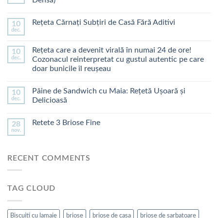
Rețeta Cărnați Subțiri de Casă Fără Aditivi
10
dec.
Rețeta care a devenit virală în numai 24 de ore!
10
dec.
Cozonacul reinterpretat cu gustul autentic pe care
doar bunicile îl reușeau
Pâine de Sandwich cu Maia: Rețetă Ușoară și
10
dec.
Delicioasă
Retete 3 Briose Fine
28
nov.
RECENT COMMENTS
TAG CLOUD
Biscuiti cu lamaie
briose
briose de casa
briose de sarbatoare